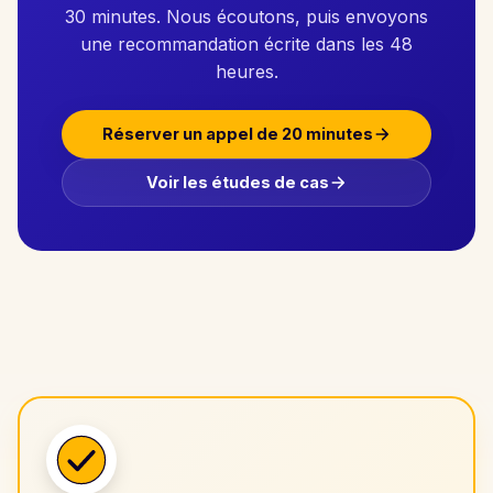
30 minutes. Nous écoutons, puis envoyons
une recommandation écrite dans les 48
heures.
Réserver un appel de 20 minutes
Voir les études de cas