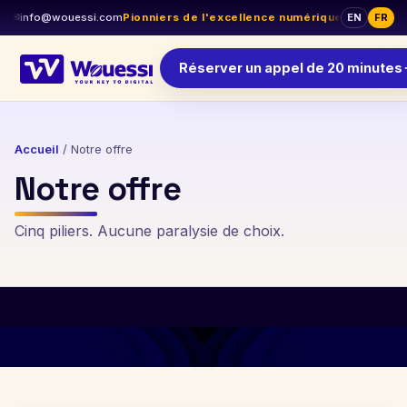
I
✉
info@wouessi.com
Pionniers de l'excellence numérique
•
Livraison au 
EN
FR
Réserver un appel de 20 minutes
Accueil
/
Notre offre
Notre offre
Cinq piliers. Aucune paralysie de choix.